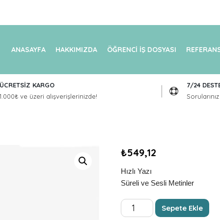
ANASAYFA
HAKKIMIZDA
ÖĞRENCİ İŞ DOSYASI
REFERANS
ÜCRETSİZ KARGO
7/24 DEST
1.000₺ ve üzeri alışverişlerinizde!
Sorularınız 
₺
549,12
Hızlı Yazı
Süreli ve Sesli Metinler
BİLGİSAYARDA
Sepete Ekle
HIZLI