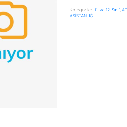
KLAVYE
adet
Kategoriler:
11. ve 12. Sınıf
,
A
ASİSTANLIĞI