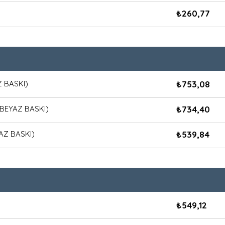
₺
260,77
Z BASKI)
₺
753,08
 BEYAZ BASKI)
₺
734,40
AZ BASKI)
₺
539,84
₺
549,12