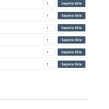
HUKUK HZİMETLERİ adet
Sepete Ekle
KAMU HUKUKU VE ÖZEL HUKUK adet
Sepete Ekle
MESLEKİ MATEMATİK adet
Sepete Ekle
TASARIM PROGRAMLARI adet
Sepete Ekle
TİCARET HİZMETLERİ adet
Sepete Ekle
YAZIŞMA VE DOSYALAMA TEKNİKLERİ a
Sepete Ekle