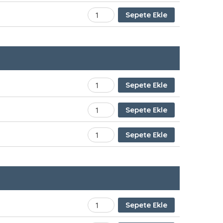
TEMEL HUKUK adet
Sepete Ekle
BÜRO HİZMETLERİ (16 X 24 EBATINDA S
Sepete Ekle
HIZLI KLAVYE KULLANIMI (16 X 24 EBAT
Sepete Ekle
OFİS PROGRAMLARI (16 X 24 EBATINDA
Sepete Ekle
BİLGİSAYARDA HIZLI KLAVYE adet
Sepete Ekle