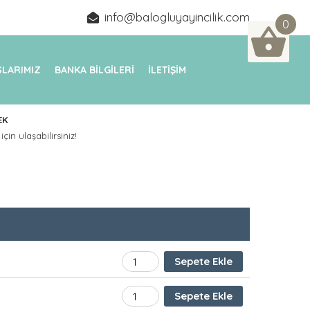
info@balogluyayincilik.com
0
LARIMIZ
BANKA BİLGİLERİ
İLETİŞİM
EK
için ulaşabilirsiniz!
BÜRO TEKNOLOJİLERİ adet
Sepete Ekle
MESLEKİ GELİŞİM ATÖLYESİ 9. SINIF ade
Sepete Ekle