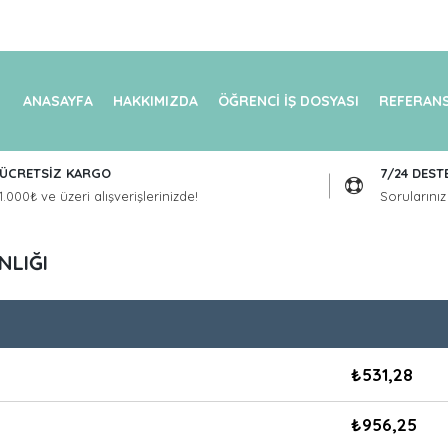
ANASAYFA
HAKKIMIZDA
ÖĞRENCİ İŞ DOSYASI
REFERANS
ÜCRETSİZ KARGO
7/24 DEST
1.000₺ ve üzeri alışverişlerinizde!
Sorularınız 
NLIĞI
₺
531,28
₺
956,25