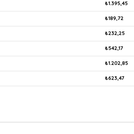
₺
1.395,45
₺
189,72
₺
232,25
₺
542,17
₺
1.202,85
₺
623,47