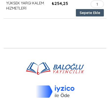
YÜKSEK YARGI KALEM
₺
254,25
YÜKSEK
HİZMETLERİ
YARGI
Sepete Ekle
KALEM
HİZMETLER
adet