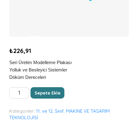
₺
226,91
Seri Üretim Modelleme Plakası
Yolluk ve Besleyici Sistemler
Döküm Dereceleri
SERİ
Sepete Ekle
ÜRETİM
MODELLEMLERİ
adet
Kategoriler:
11. ve 12. Sınıf
,
MAKİNE VE TASARIM
TEKNOLOJİSİ