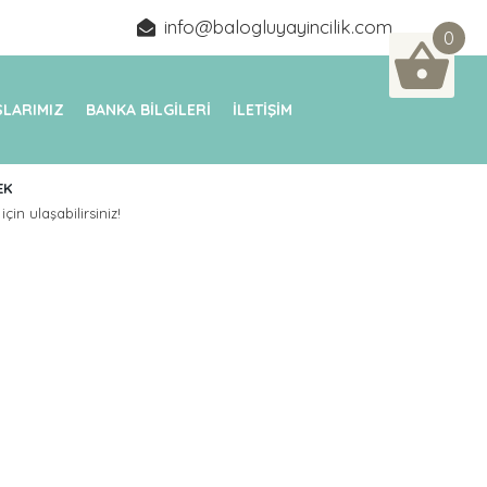
info@balogluyayincilik.com
0
LARIMIZ
BANKA BİLGİLERİ
İLETİŞİM
EK
için ulaşabilirsiniz!