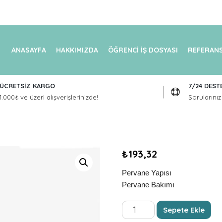
ANASAYFA
HAKKIMIZDA
ÖĞRENCİ İŞ DOSYASI
REFERANS
ÜCRETSİZ KARGO
7/24 DEST
1.000₺ ve üzeri alışverişlerinizde!
Sorularınız 
₺
193,32
Pervane Yapısı
Pervane Bakımı
PERVANE
Sepete Ekle
adet