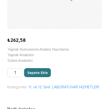
₺
262,58
Yaprak Numunesini Analize Hazırlama
Yaprak Analizleri
Gübre Analizleri
YAPRAK
Sepete Ekle
VE
GÜBRE
ANALİZLERİ
Kategoriler:
11. ve 12. Sınıf
,
LABORATUVAR HİZMETLERİ
adet