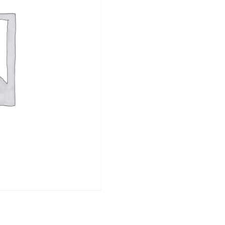
X
24
EBATINDA
SİYAH
BEYAZ
BASKI)
adet