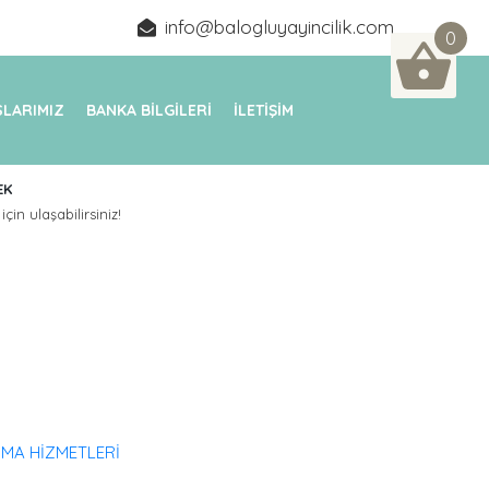
info@balogluyayincilik.com
0
LARIMIZ
BANKA BİLGİLERİ
İLETİŞİM
EK
için ulaşabilirsiniz!
RMA HİZMETLERİ