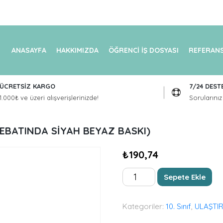
ANASAYFA
HAKKIMIZDA
ÖĞRENCİ İŞ DOSYASI
REFERANS
ÜCRETSİZ KARGO
7/24 DEST
1.000₺ ve üzeri alışverişlerinizde!
Sorularınız 
4 EBATINDA SİYAH BEYAZ BASKI)
₺
190,74
TESLİM
Sepete Ekle
VE
ÖDEME
ŞEKİLLERİ
Kategoriler:
10. Sınıf
,
ULAŞTI
(16