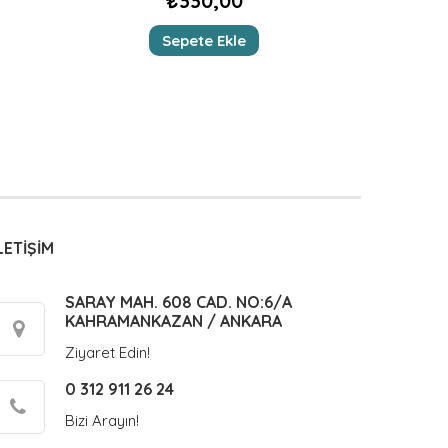
₺
330,00
Sepete Ekle
LETİŞİM
SARAY MAH. 608 CAD. NO:6/A
KAHRAMANKAZAN / ANKARA
Ziyaret Edin!
0 312 911 26 24
Bizi Arayın!