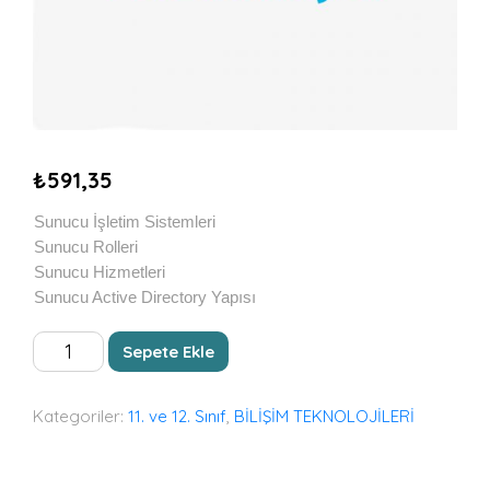
₺
591,35
Sunucu İşletim Sistemleri
Sunucu Rolleri
Sunucu Hizmetleri
Sunucu Active Directory Yapısı
SUNUCU
Sepete Ekle
İŞLETİM
SİSTEMİ
adet
Kategoriler:
11. ve 12. Sınıf
,
BİLİŞİM TEKNOLOJİLERİ