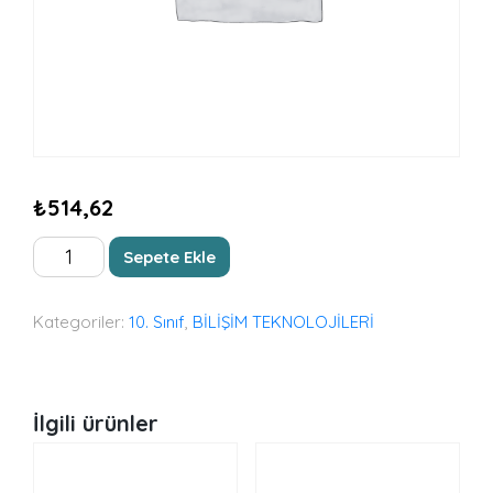
₺
514,62
ROBOTİK
Sepete Ekle
VE
KODLAMA
(16
Kategoriler:
10. Sınıf
,
BİLİŞİM TEKNOLOJİLERİ
X
24
EBATINDA
SİYAH
İlgili ürünler
BEYAZ
BASKI)
adet