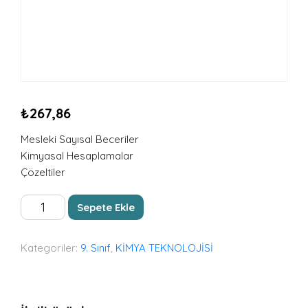
₺
267,86
Mesleki Sayısal Beceriler
Kimyasal Hesaplamalar
Çözeltiler
KİMYADA
Sepete Ekle
MESLEKİ
HESAPLAMALAR
adet
Kategoriler:
9. Sınıf
,
KİMYA TEKNOLOJİSİ