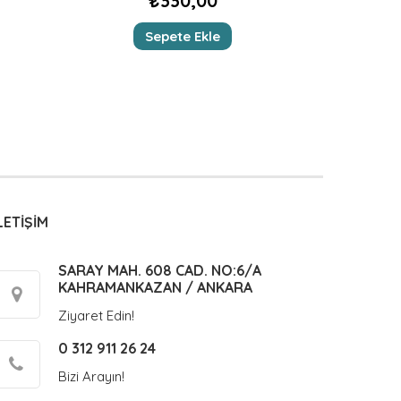
₺
330,00
Sepete Ekle
LETİŞİM
SARAY MAH. 608 CAD. NO:6/A
KAHRAMANKAZAN / ANKARA
Ziyaret Edin!
0 312 911 26 24
Bizi Arayın!