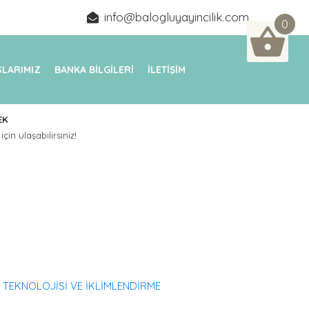
info@balogluyayincilik.com
0
LARIMIZ
BANKA BİLGİLERİ
İLETİŞİM
EK
için ulaşabilirsiniz!
 TEKNOLOJİSİ VE İKLİMLENDİRME