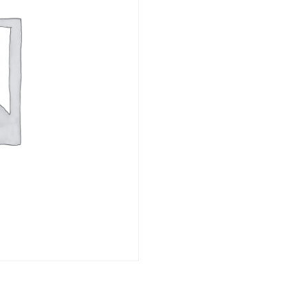
(16
X
24
EBATINDA
SİYAH
BEYAZ
BASKI)
adet