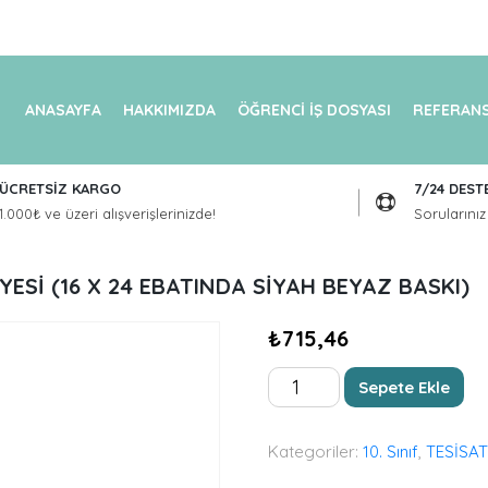
ANASAYFA
HAKKIMIZDA
ÖĞRENCİ İŞ DOSYASI
REFERANS
ÜCRETSİZ KARGO
7/24 DEST
1.000₺ ve üzeri alışverişlerinizde!
Sorularınız 
ESİ (16 X 24 EBATINDA SİYAH BEYAZ BASKI)
₺
715,46
ISITMA
Sepete Ekle
VE
DOĞALGAZ
TESİSATI
Kategoriler:
10. Sınıf
,
TESİSAT
ATÖLYESİ