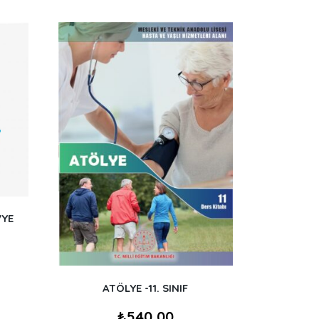
VYE
ATÖLYE -11. SINIF
₺
540,00