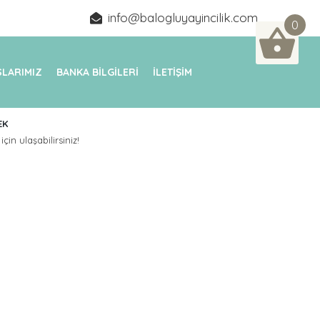
info@balogluyayincilik.com
0
LARIMIZ
BANKA BİLGİLERİ
İLETİŞİM
EK
için ulaşabilirsiniz!