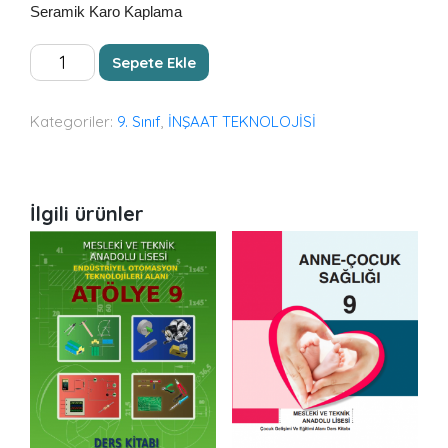
Seramik Karo Kaplama
AHŞAP
Sepete Ekle
KAGİR
ATÖLYESİ
adet
Kategoriler:
9. Sınıf
,
İNŞAAT TEKNOLOJİSİ
İlgili ürünler