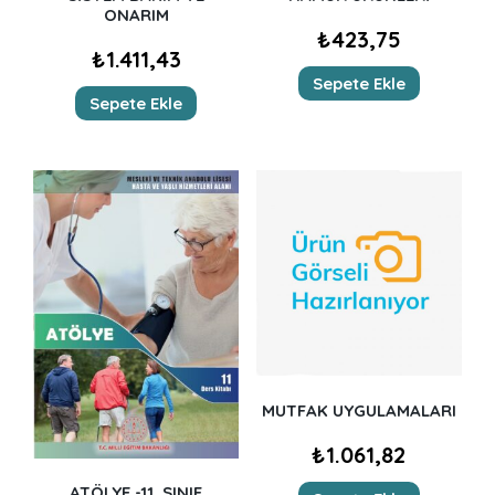
ONARIM
₺
423,75
₺
1.411,43
Sepete Ekle
Sepete Ekle
MUTFAK UYGULAMALARI
₺
1.061,82
ATÖLYE -11. SINIF