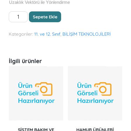
Uzaklık Vektörü ile Yönlendirme
AĞ
Sepete Ekle
SİSTEMLERİ
VE
YÖNLENDİRME
Kategoriler:
11. ve 12. Sınıf
,
BİLİŞİM TEKNOLOJİLERİ
adet
İlgili ürünler
SİSTEM BAKIM VE
HAMUR ÜRÜNLERİ